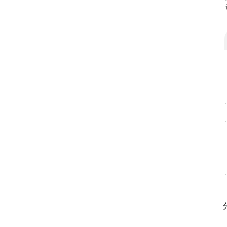
·
·
·
·
·
·
·