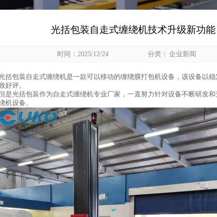
光括包装自走式缠绕机技术升级新功能
时间：2025/12/24
分类：
企业新闻
光括包装
自走式缠绕机
是一款可以移动的缠绕膜
打包机
设备，该设备以稳
致好评。
但是
光括包装
作为
自走式缠绕机
专业厂家，一直努力针对设备不断研发和
绕机
设备。