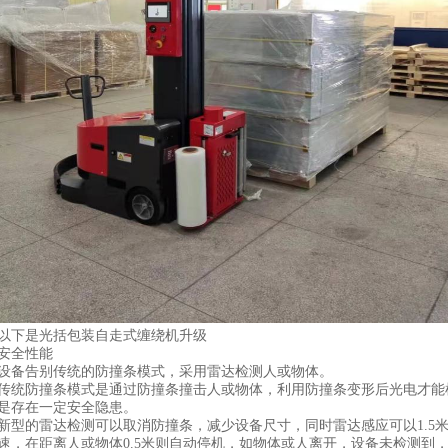
以下是
光括包装
自走式缠绕机
升级
安全性能
设备告别传统的防撞条模式，采用雷达检测人或物体。
传统防撞条模式是通过防撞条撞击人或物体，利用防撞条变形后光电才能
是存在一定安全隐患。
新型的雷达检测可以取消防撞条，减少设备尺寸，同时雷达感应可以1.5
速，在距离人或物体0.5米则自动停机，如物体或人离开，设备未检测到