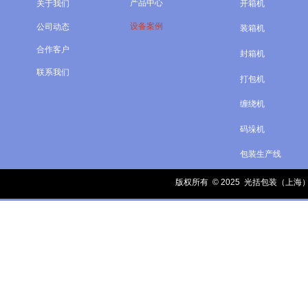
产品中心
开箱机
关于我们

设备案例
公司动态

装箱机
合作客户

封箱机
联系我们

打包机
缠绕机
码垛机
包装生产线
版权所有 © 2025
光括包装（上海