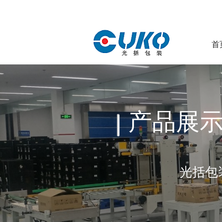
首
产品展
光括包