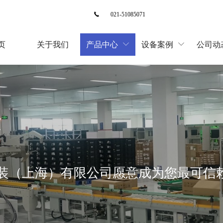

021-51085071
页
关于我们
产品中心
设备案例
公司动


示
装（上海）有限公司愿意成为您最可信