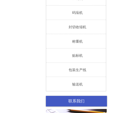

码垛机

封切收缩机

称重机

贴标机

包装生产线

输送机
联系我们