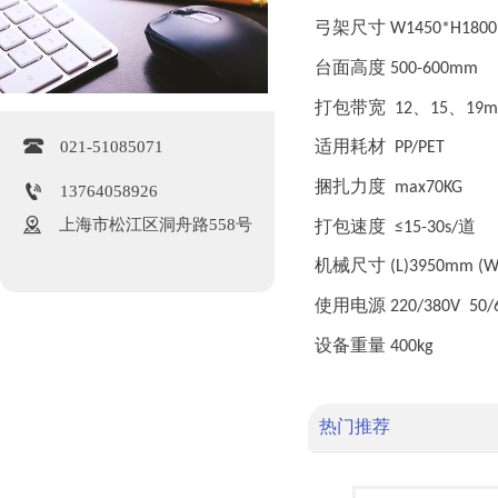
弓架尺寸
W1450*H180
台面高度
500-600mm
打包带宽
、
、
12
15
19

适用耗材
021-51085071
PP/PET
捆扎力度
max70KG

13764058926

上海市松江区洞舟路558号
打包速度
道
≤15-30s/
机械尺寸
(L)3950mm (
使用电源
220/380V 50/
设备重量
400kg
热门推荐