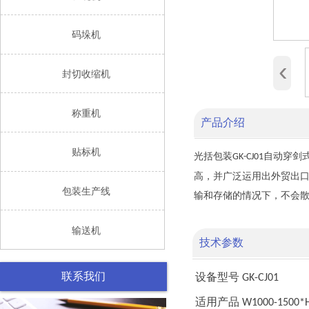

码垛机
‹

封切收缩机

称重机
产品介绍

贴标机
光括包装
自动穿剑
GK-CJ01
高，并广泛运用出外贸出

包装生产线
输和存储的情况下，不会

输送机
技术参数
联系我们
设备型号
GK-CJ01
适用产品
W1000-1500*