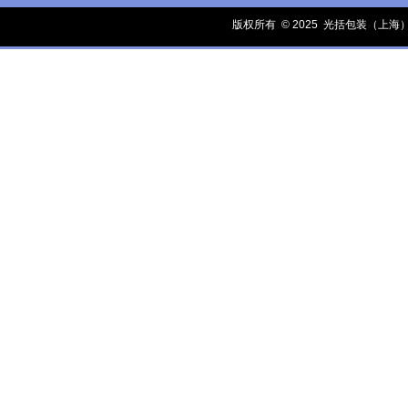
版权所有 © 2025
光括包装（上海