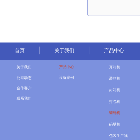
首页
关于我们
产品中心
产品中心
开箱机
关于我们

设备案例
公司动态

装箱机
合作客户

封箱机
联系我们

打包机
缠绕机
码垛机
包装生产线