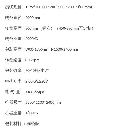
裹绕规格
L*W*H (500-1200*500-1200*1800mm)
转台直径
2000mm
转盘高度
（标准）（
可定制）
500mm
450-650mm
转台承重
2000KG
包装高度
L900-1800mm H1500-2400mm
转盘速度
0-12rpm
包装效率
托
小时
20-40
/
电机功率
2.85KW,220V
耗
气
量
0.4-0.6Mpa
机器尺寸
3350*2100*2400mm
机器重量
1600KG
包装材料
：缠绕膜