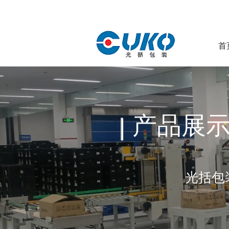
首
产品展
光括包