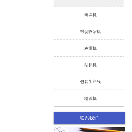

码垛机

封切收缩机

称重机

贴标机

包装生产线

输送机
联系我们