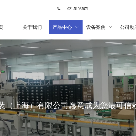

021-51085071
页
关于我们
产品中心
设备案例
公司动


示
装（上海）有限公司愿意成为您最可信