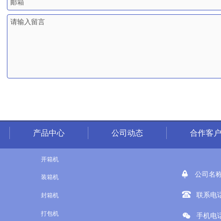
产品中心
公司动态
合作客
开箱机


公司名
装箱机


联系电话：
封箱机

打包机


手机电话：