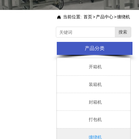
当前位置:
首页
>
产品中心
>
缠绕机

搜索
产品分类

开箱机

装箱机

封箱机

打包机

缠绕机