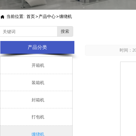
当前位置:
首页
>
产品中心
>
缠绕机

搜索
产品分类
时间：202

开箱机

装箱机

封箱机

打包机

缠绕机